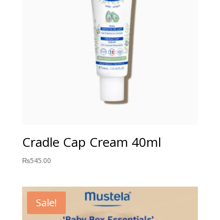
Cradle Cap Cream 40ml
₨
545.00
Sale!