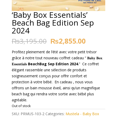
‘Baby Box Essentials’
Beach Bag Edition Sep
2024
Original
Current
₨
3,195.00
₨
2,855.00
price
price
was:
is:
Profitez pleinement de l’été avec votre petit trésor
₨3,195.00.
₨2,855.0
grâce à notre tout nouveau coffret cadeau “ 𝐁𝐚𝐛𝐲 𝐁𝐨𝐱
𝐄𝐬𝐬𝐞𝐧𝐭𝐢𝐚𝐥𝐬
Beach
Bag
Sep
Edition 2024
.” Ce coffret
élégant rassemble une sélection de produits
soigneusement conçus pour offrir confort et
protection à votre bébé. En cadeau , nous vous
offrons un bain mousse éveil, ainsi qu’un magnifique
beach bag qui rendra votre sortie avec bébé plus
agréable.
Out of stock
SKU:
PRMUS-103-2
Categories:
Mustela - Baby Box