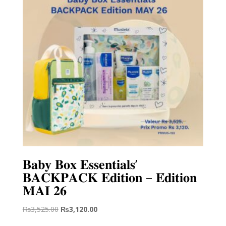
𝐁𝐚𝐛𝐲 𝐁𝐨𝐱 𝐄𝐬𝐬𝐞𝐧𝐭𝐢𝐚𝐥𝐬’
𝐁𝐀𝐂𝐊𝐏𝐀𝐂𝐊 𝐄𝐝𝐢𝐭𝐢𝐨𝐧 – 𝐄́𝐝𝐢𝐭𝐢𝐨𝐧
𝐌𝐀𝐈 𝟐𝟔
Original
Current
₨
3,525.00
₨
3,120.00
price
price