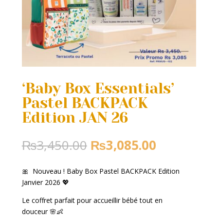
‘Baby Box Essentials’
Pastel BACKPACK
Edition JAN 26
Original
Current
₨
3,450.00
₨
3,085.00
price
price
was:
is:
🎀 Nouveau !
Baby Box
Pastel BACKPACK Edition
₨3,450.00.
₨3,085.00
Janvier 2026 💖
Le coffret parfait pour accueillir bébé tout en
douceur 🌸👶