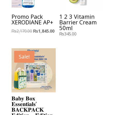
Promo Pack
1 2 3 Vitamin
XERODIANE AP+
Barrier Cream
50ml
Original
Current
₨
2,170.00
₨
1,845.00
₨
345.00
price
price
was:
is:
₨2,170.00.
₨1,845.00.
Sale!
𝐁𝐚𝐛𝐲 𝐁𝐨𝐱
𝐄𝐬𝐬𝐞𝐧𝐭𝐢𝐚𝐥𝐬’
𝐁𝐀𝐂𝐊𝐏𝐀𝐂𝐊
𝐄𝐝𝐢𝐭𝐢𝐨𝐧 – 𝐄́𝐝𝐢𝐭𝐢𝐨𝐧