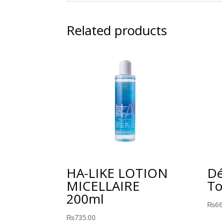
Related products
HA-LIKE LOTION
Dé
MICELLAIRE
To
200ml
₨
6
₨
735.00