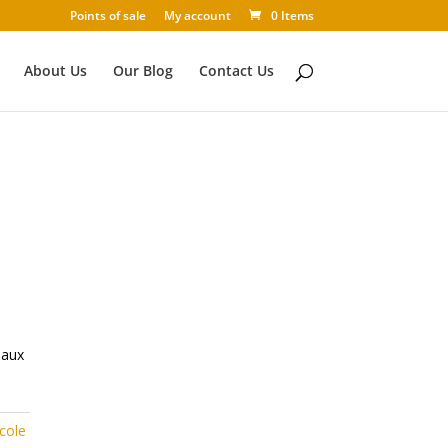
Points of sale
My account
0 Items
About Us
Our Blog
Contact Us
eaux
cole