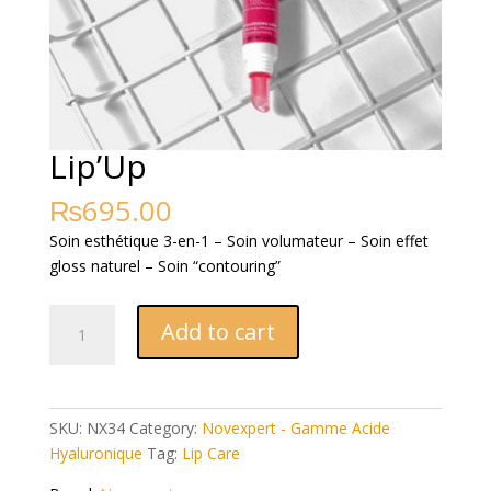
Lip’Up
₨
695.00
Soin esthétique 3-en-1 – Soin volumateur – Soin effet
gloss naturel – Soin “contouring”
Lip'Up
Add to cart
quantity
SKU:
NX34
Category:
Novexpert - Gamme Acide
Hyaluronique
Tag:
Lip Care