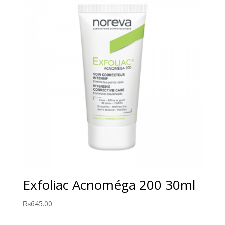
Exfoliac Acnoméga 200 30ml
₨
645.00