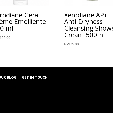
rodiane Cera+
Xerodiane AP+
ème Emolliente
Anti-Dryness
0 ml
Cleansing Show
Cream 500ml
155.00
₨
925.00
OUR BLOG
GET IN TOUCH