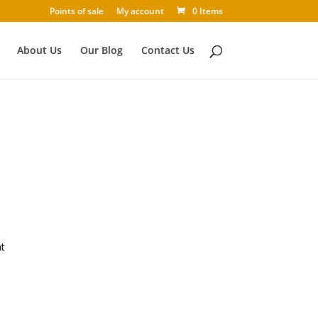
Points of sale
My account
0 Items
About Us
Our Blog
Contact Us
t