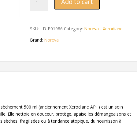
Add to cart
Cera+
Crème
Lavante
anti-
SKU:
LD-P01986
Category:
Noreva - Xerodiane
dessèchement
500
Brand:
Noreva
ml
quantity
ssèchement 500 ml (anciennement Xerodiane AP+) est un soin
ille. Elle nettoie en douceur, protège, apaise les démangeaisons et
ès sèches, fragilisées ou à tendance atopique, du nourrisson à