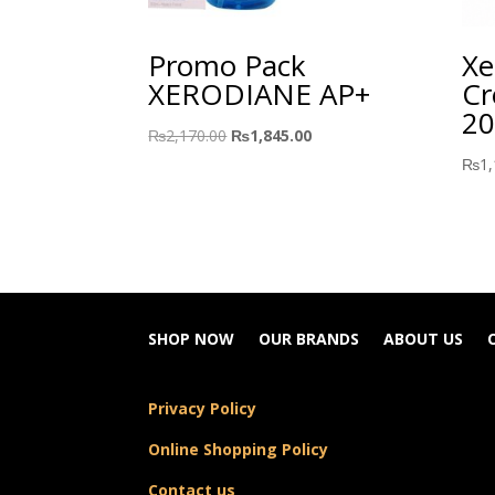
Promo Pack
Xe
XERODIANE AP+
Cr
20
Original
Current
₨
2,170.00
₨
1,845.00
price
price
₨
1,
was:
is:
₨2,170.00.
₨1,845.00.
SHOP NOW
OUR BRANDS
ABOUT US
Privacy Policy
Online Shopping Policy
Contact us